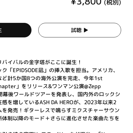
¥3,800
(税別)
生
試聴 ▶︎
リバイバルの金字塔がここに誕生！
ク「EPIDSODE凪」の挿入歌を担当。アメリカ、
ど計5か国8つの海外公演を完走、今年1st
w Chapter」をリリース&ワンマン公演@Zepp
況の中閉幕後ワールドツアーを発表し、国内外のロックシ
を増しているASH DA HEROが、2023年以来2
ムを発売！ギターレスで鳴らすミクスチャーサウン
新体制以降のモード＋さらに進化させた楽曲たちを