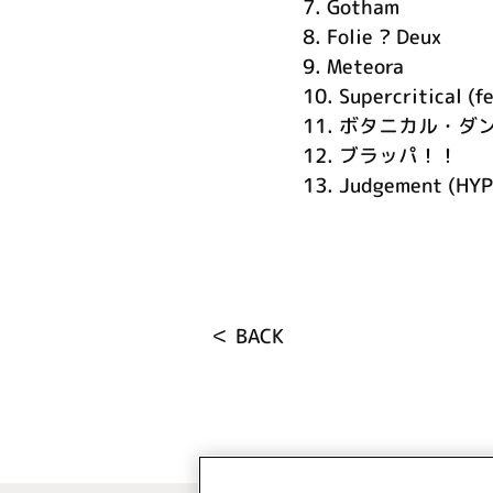
7.
Gotham
8.
Folie ? Deux
9.
Meteora
10.
Supercritical (f
11.
ボタニカル・ダ
12.
ブラッパ！！
13.
Judgement (HYP
＜ BACK