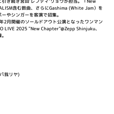
引き続き宮田'レフティ’リョウが担当。「New
ALISM含む数曲、さらにGashima (White Jam）を
パーやシンガーを客演で招集。
5年2月開催のソールドアウト公演となったワンマン
LIVE 2025 "New Chapter"@Zepp Shinjuku、
録。
ラッパ我リヤ)