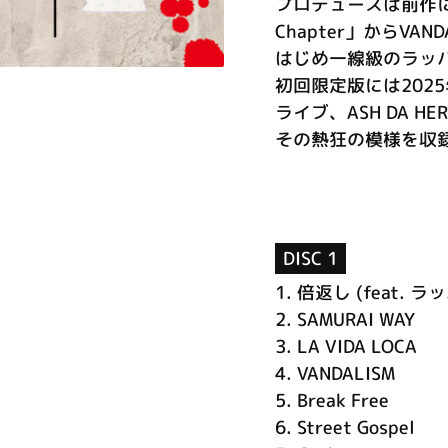
プロデュースは前作に
Chapter」からVAND
はじめ一線級のラッ
初回限定版には202
ライブ、ASH DA HERO 
その熱狂の模様を収
DISC 1
1.
倍返し (feat. 
2.
SAMURAI WAY
3.
LA VIDA LOCA
4.
VANDALISM
5.
Break Free
6.
Street Gospel