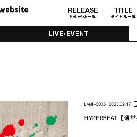
RELEASE
TITLE
RELEASE一覧
タイトル一覧
LIVE•EVENT
LAMR-5036
2025.09.17
HYPERBEAT【通