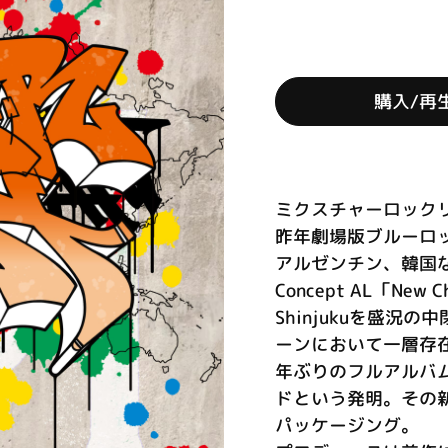
購入/再
ミクスチャーロック
昨年劇場版ブルーロッ
アルゼンチン、韓国な
Concept AL「Ne
Shinjukuを盛
ーンにおいて一層存在感
年ぶりのフルアルバ
ドという発明。その
パッケージング。