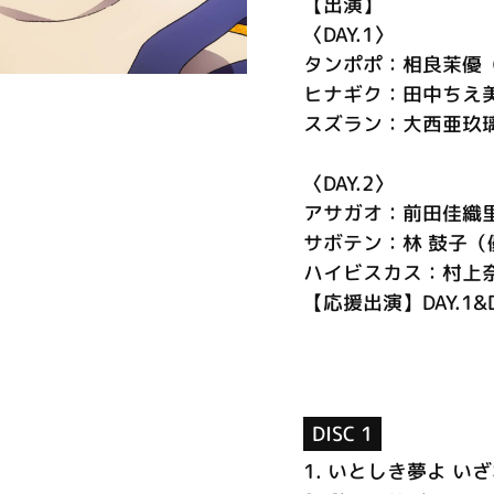
【出演】
〈DAY.1〉
タンポポ：相良茉優
ヒナギク：田中ちえ
スズラン：大西亜玖
〈DAY.2〉
アサガオ：前田佳織
サボテン：林 鼓子（
ハイビスカス：村上奈
【応援出演】DAY.1&
DISC 1
1.
いとしき夢よ い