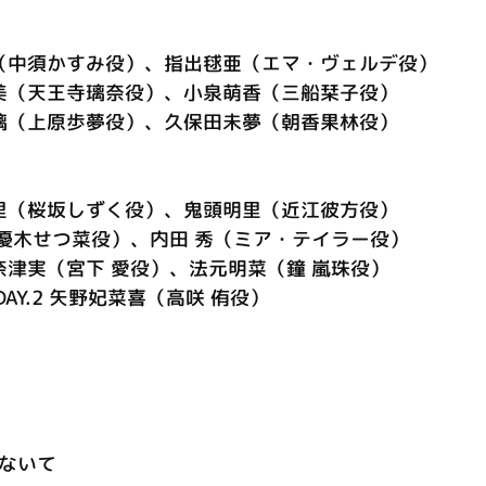
（中須かすみ役）、指出毬亜（エマ・ヴェルデ役）
美（天王寺璃奈役）、小泉萌香（三船栞子役）
璃（上原歩夢役）、久保田未夢（朝香果林役）
里（桜坂しずく役）、鬼頭明里（近江彼方役）
優木せつ菜役）、内田 秀（ミア・テイラー役）
津実（宮下 愛役）、法元明菜（鐘 嵐珠役）
DAY.2 矢野妃菜喜（高咲 侑役）
ざないて