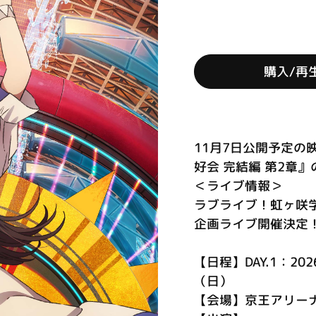
購入/再
11月7日公開予定
好会 完結編 第2章
＜ライブ情報＞
ラブライブ！虹ヶ咲
企画ライブ開催決定
【日程】DAY.1：20
（日）
【会場】京王アリーナ 