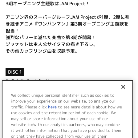
3期オープニング主題歌はJAM Project！
アニソン界のスーパーグループJAM Projectが1期、2期に引
き続きアニメ『ワンパンマン』第3期オープニング主題歌を
担当！
強烈なパワーに溢れた楽曲で第3期が開幕！
ジャケットは主人公サイタマの描き下ろし。
その他カップリング曲を収録予定。
DISC 1
1.
Get No Satisfied !
2.
ワンパン人生～Battle is my life～
3.
Get No Satisfied ! (off vocal)
We collect unique personal identifier such as cookies to
4.
ワンパン人生～Battle is my life～ (off vocal)
improve your experience on our website, to analyze our
traffic. Please click
here
to see more details about how we
use cookies and the retention period of each cookie. We
＜ BACK
may sell or share information about your use of our
website to/with our analytics partners, who may combine
it with other information that you have provided to them
or that they have collected from your use of their