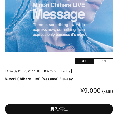
JP
EN
LABX-8915
2025.11.18
BD•DVD
Lantis
Minori Chihara LIVE "Message" Blu-ray
¥9,000
(税別)
購入/再生