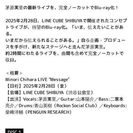
茅原実里の最新ライブを、完全ノーカットでBlu-ray化！
2025年2月28日、LINE CUBE SHIBUYAで開催されたコンセプ
トライブが、待望のBlu-ray化。「いま、伝えたいことがあ
る。
いまだから伝えられることがある。」自ら企画・プロデュー
スを手がけ、新たなステージへと進んだ茅原実里。
約2時間にわたるライブを、曲間も含めて完全ノーカットで
収録。
＜概要＞
Minori Chihara LIVE "Message"
【日程】2025年2月28日（金）
【会場】LINE CUBE SHIBUYA（渋谷公会堂）
【出演】Vocals:茅原実里／Guitar:山本陽介／Bass:二家本
亮介／Drums:青山英樹（Rockon Social Club）／Keyboards:
柴﨑洋輔（PENGUIN RESEARCH）
DISC 1