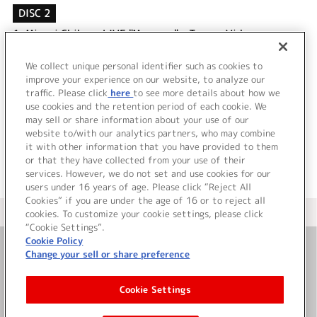
DISC 2
1.
Minori Chihara LIVE "Message" – Teaser Video
2.
Message – Music Video
3.
雪、無音、窓辺にて。 – Lyric Video
We collect unique personal identifier such as cookies to
improve your experience on our website, to analyze our
4.
Bonus Footage "Road to ..."
traffic. Please click
here
to see more details about how we
use cookies and the retention period of each cookie. We
＜ BACK
may sell or share information about your use of our
website to/with our analytics partners, who may combine
it with other information that you have provided to them
or that they have collected from your use of their
services. However, we do not set and use cookies for our
users under 16 years of age. Please click “Reject All
Cookies” if you are under the age of 16 or to reject all
＜ カタログサイト トップページへ
cookies. To customize your cookie settings, please click
“Cookie Settings”.
Cookie Policy
Change your sell or share preference
お問い合わせ
Cookie Settings
サイト利用について