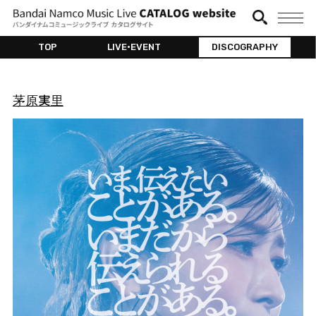
TOP
LIVE•EVENT
DISCOGRAPHY
茅原実里