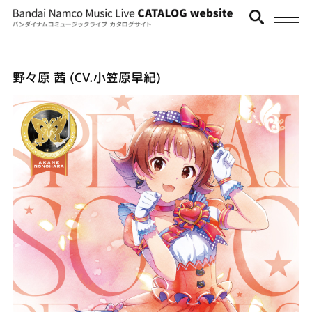
野々原 茜 (CV.小笠原早紀)