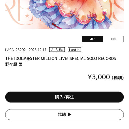
JP
EN
LACA-25202
2025.12.17
ALBUM
Lantis
THE IDOLM@STER MILLION LIVE! SPECIAL SOLO RECORDS
野々原 茜
¥3,000
(税別)
購入/再生
試聴 ▶︎