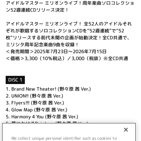
アイドルマスター ミリオンライブ！周年楽曲ソロコレクショ
ン52週連続CDリリース決定！
アイドルマスター ミリオンライブ！ 全52人のアイドルそれ
ぞれが歌唱するソロコレクションCDを“52週連続”で“52
枚”リリースする前代未聞の企画が始動決定！全CD共通で、
ミリシタ周年記念楽曲9曲を収録！
＜発売期間＞2025年7月23日～2026年7月15日
＜価格＞3,300（10％税込）／3,000（税抜）※全CD共通
DISC 1
1.
Brand New Theater! (野々原 茜 Ver.)
2.
UNION!! (野々原 茜 Ver.)
3.
Flyers!!! (野々原 茜 Ver.)
4.
Glow Map (野々原 茜 Ver.)
5.
Harmony 4 You (野々原 茜 Ver.)
6.
夢にかけるRainbow (野々原 茜 Ver.)
7.
Crossing! (野々原 茜 Ver.)
8.
グッドサイン (野々原 茜 Ver.)
We collect unique personal identifier such as cookies to