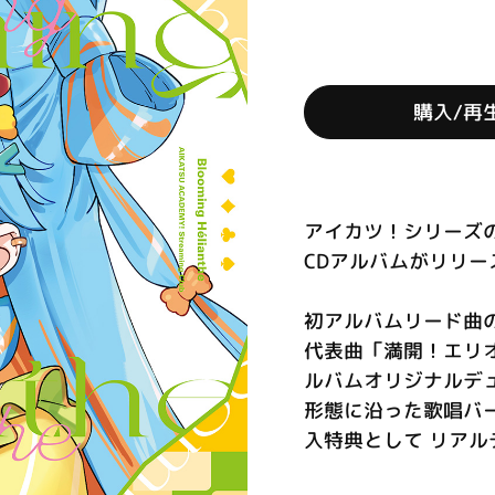
購入/再
アイカツ！シリーズ
CDアルバムがリリー
初アルバムリード曲
代表曲「満開！エリ
ルバムオリジナルデュエ
形態に沿った歌唱バ
入特典として リア