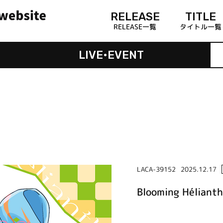
RELEASE
TITLE
RELEASE一覧
タイトル一覧
LIVE•EVENT
LACA-39152
2025.12.17
Blooming Héli