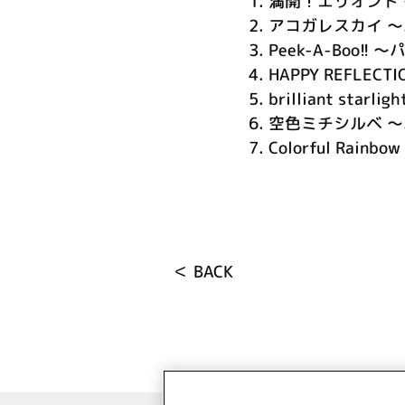
1.
満開！エリオント ～
2.
アコガレスカイ ～パ
3.
Peek-A-Boo!! ～
4.
HAPPY REFLECT
5.
brilliant starl
6.
空色ミチシルベ ～パ
7.
Colorful Rainb
＜ BACK