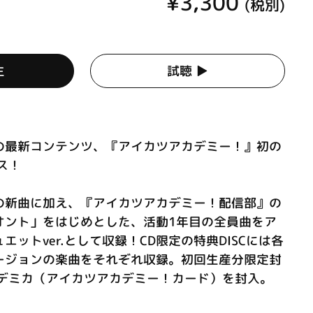
¥3,300
(税別)
生
試聴 ▶︎
の最新コンテンツ、『アイカツアカデミー！』初の
ス！
の新曲に加え、『アイカツアカデミー！配信部』の
オント」をはじめとした、活動1年目の全員曲をア
ットver.として収録！CD限定の特典DISCには各
ージョンの楽曲をそれぞれ収録。初回生産分限定封
ルデミカ（アイカツアカデミー！カード）を封入。