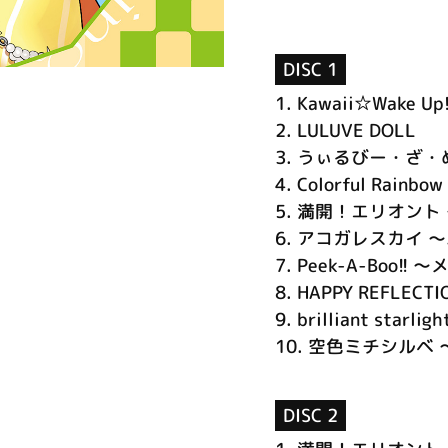
DISC 1
1.
Kawaii☆Wake Up
2.
LULUVE DOLL
3.
うぃるびー・ざ・
4.
Colorful Rainbow
5.
満開！エリオント ～
6.
アコガレスカイ ～パ
7.
Peek-A-Boo!! 
8.
HAPPY REFLECT
9.
brilliant starl
10.
空色ミチシルベ ～
DISC 2