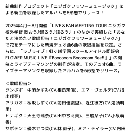
新曲制作プロジェクト「ニジガクフラワーミュージック」に
よる新曲を収録したアルバムを6形態でリリース！
2025年4月～8月開催「LIVE＆FAN MEETING TOUR ニジガク
校外学習 歌おう♪踊ろう♪語ろう♪ 」のなかで実施した「あな
たと決めたい歌唱担当！ニジガクフラワーミュージック♪」
で花をテーマにした新規デュオ曲6曲の歌唱担当を決定。さ
らに、「ラブライブ！虹ヶ咲学園スクールアイドル同好会
FLOWER MUSIC LIVE『Boooooom Boooooom Bee!!』」の開
催とライブテーマソングの制作が決定。そのデュオ6曲、ラ
イブテーマソングを収録したアルバムを6形態でリリース。
＜歌唱担当＞
タンポポ：中須かすみ(CV.相良茉優)、エマ・ヴェルデ(CV.指
出毬亜)
アサガオ：桜坂しずく(CV.前田佳織里)、近江彼方(CV.鬼頭明
里)
ヒナギク：天王寺璃奈(CV.田中ちえ美)、三船栞子(CV.小泉萌
香)
サボテン：優木せつ菜(CV.林 鼓子)、ミア・テイラー(CV.内田