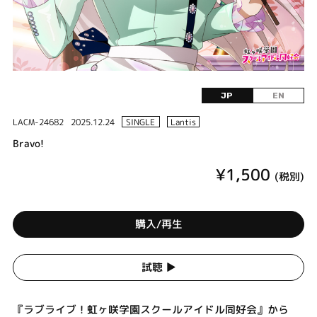
JP
EN
LACM-24682
2025.12.24
SINGLE
Lantis
Bravo!
¥1,500
(税別)
購入/再生
試聴 ▶︎
『ラブライブ！虹ヶ咲学園スクールアイドル同好会』から