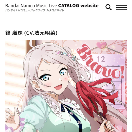
鐘 嵐珠 (CV.法元明菜)