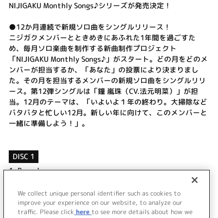
NIJIGAKU Monthly Songs♪シリーズが発売決定！
●12か月連続で新規ソロ曲をシングルリリース！
ニジガクメンバーとときめきにあふれた1年間を過ごすた
め、毎月ソロ楽曲を制作する新曲制作プロジェクト
「NIJIGAKU Monthly Songs♪」がスタート。どの月をどのメ
ンバーが担当するか、「あなた」の投票により決まりまし
た。その月を担当するメンバーの新規ソロ曲をシングルリリ
ース。第12弾シングルは「鐘 嵐珠（CV.法元明菜）」が担
当。12月のテーマは、「いよいよ１年の終わり。大掃除など
バタバタと忙しい12月。新しい年に向けて、このメンバーと
一緒に準備しよう！」。
DISC 1
1.
Bravo!
2.
Seabird
3.
Bravo! (Off Vocal)
We collect unique personal identifier such as cookies to
4.
Seabird (Off Vocal)
improve your experience on our website, to analyze our
traffic. Please click
here
to see more details about how we