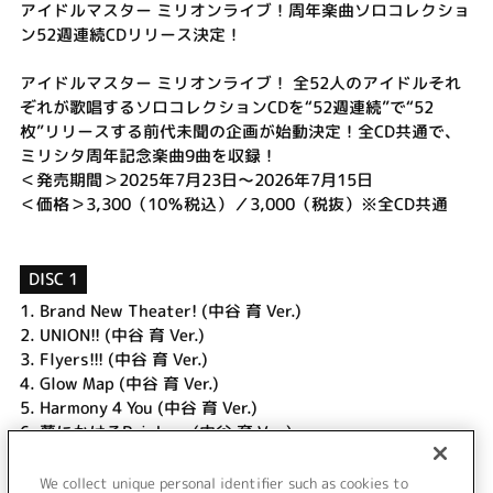
アイドルマスター ミリオンライブ！周年楽曲ソロコレクショ
ン52週連続CDリリース決定！
アイドルマスター ミリオンライブ！ 全52人のアイドルそれ
ぞれが歌唱するソロコレクションCDを“52週連続”で“52
枚”リリースする前代未聞の企画が始動決定！全CD共通で、
ミリシタ周年記念楽曲9曲を収録！
＜発売期間＞2025年7月23日～2026年7月15日
＜価格＞3,300（10％税込）／3,000（税抜）※全CD共通
DISC 1
1.
Brand New Theater! (中谷 育 Ver.)
2.
UNION!! (中谷 育 Ver.)
3.
Flyers!!! (中谷 育 Ver.)
4.
Glow Map (中谷 育 Ver.)
5.
Harmony 4 You (中谷 育 Ver.)
6.
夢にかけるRainbow (中谷 育 Ver.)
7.
Crossing! (中谷 育 Ver.)
8.
グッドサイン (中谷 育 Ver.)
We collect unique personal identifier such as cookies to