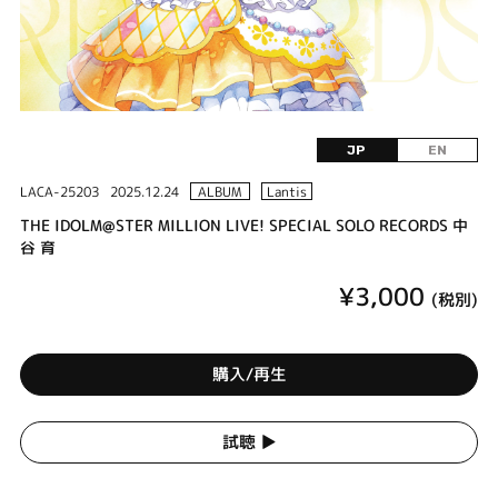
JP
EN
LACA-25203
2025.12.24
ALBUM
Lantis
THE IDOLM@STER MILLION LIVE! SPECIAL SOLO RECORDS 中
谷 育
¥3,000
(税別)
購入/再生
試聴 ▶︎