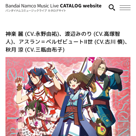
神楽 麗 (CV.永野由祐)、渡辺みのり (CV.高塚智
人)、アスラン＝ベルゼビュートⅡ世 (CV.古川 慎)、
秋月 涼 (CV.三瓶由布子)