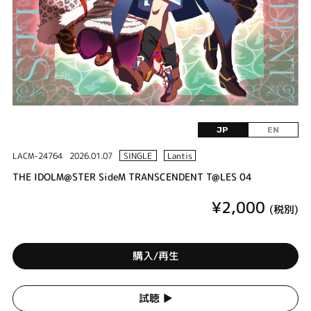
JP
EN
LACM-24764
2026.01.07
SINGLE
Lantis
THE IDOLM@STER SideM TRANSCENDENT T@LES 04
¥2,000
(税別)
購入/再生
試聴 ▶︎