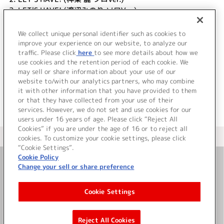
3.
LET'S HAVE! (渡辺みのり ソロVer.)
4.
LET'S HAVE! (アスラン＝ベルゼビュートⅡ世 ソロVer.)
5.
LET'S HAVE! (秋月 涼 ソロVer.)
We collect unique personal identifier such as cookies to
6.
LET'S HAVE! (Off Vocal)
improve your experience on our website, to analyze our
traffic. Please click
here
to see more details about how we
use cookies and the retention period of each cookie. We
＜ BACK
may sell or share information about your use of our
website to/with our analytics partners, who may combine
it with other information that you have provided to them
or that they have collected from your use of their
services. However, we do not set and use cookies for our
users under 16 years of age. Please click “Reject All
Cookies” if you are under the age of 16 or to reject all
＜ カタログサイト トップページへ
cookies. To customize your cookie settings, please click
“Cookie Settings”.
Cookie Policy
Change your sell or share preference
お問い合わせ
Cookie Settings
サイト利用について
Reject All Cookies