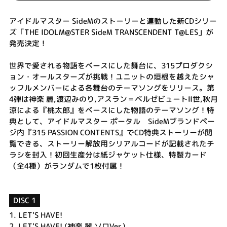
アイドルマスター SideMのストーリーと連動した新CDシリー
ズ「THE IDOLM@STER SideM TRANSCENDENT T@LES」が
発売決定！
世界で愛される物語をベースにした舞台に、315プロダクシ
ョン・オールスターズが挑戦！ユニットの垣根を越えたシャ
ッフルメンバーによる各舞台のテーマソングをリリース。第
4弾は神楽 麗,渡辺みのり,アスラン＝ベルゼビュートⅡ世,秋月
涼による『桃太郎』をベースにした物語のテーマソング！特
典として、アイドルマスター ポータル SideMブランドペー
ジ内『315 PASSION CONTENTS』でCD特典ストーリーが閲
覧できる、ストーリー解放用シリアルコードが記載されたチ
ラシを封入！初回生産分は紙ジャケット仕様、特製カード
（全4種）がランダムで1枚付属！
DISC 1
1.
LET'S HAVE!
2.
LET'S HAVE! (神楽 麗 ソロVer.)