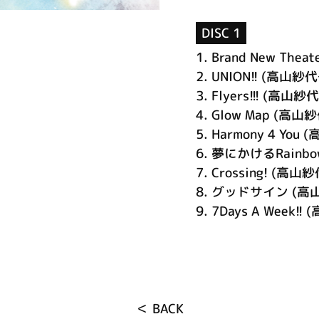
DISC 1
1.
Brand New Thea
2.
UNION!! (高山紗代子
3.
Flyers!!! (高山紗代
4.
Glow Map (高山紗
5.
Harmony 4 You 
6.
夢にかけるRainbow
7.
Crossing! (高山紗
8.
グッドサイン (高山紗
9.
7Days A Week!!
＜ BACK