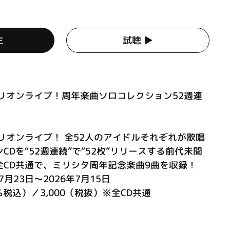
生
試聴 ▶︎
リオンライブ！周年楽曲ソロコレクション52週連
リオンライブ！ 全52人のアイドルそれぞれが歌唱
Dを“52週連続”で“52枚”リリースする前代未聞
全CD共通で、ミリシタ周年記念楽曲9曲を収録！
月23日～2026年7月15日
0％税込）／3,000（税抜）※全CD共通