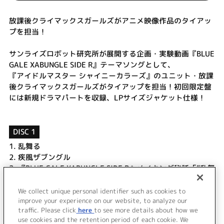
放課後クライマックスガールズがアニメ映像作品のタイアッ
プを担当！
サンライズロボット研究所が展開する企画・実験動画『BLUE
GALE XABUNGLE SIDE R』テーマソングとして、
『アイドルマスター シャイニーカラーズ』のユニット・放課
後クライマックスガールズがタイアップを担当！初回限定盤
には新規ドラマパートを収録、LPサイズジャケット仕様！
DISC 1
1.
乱舞る
2.
疾風ザブングル
3.
『BLUE GALE XABUNGLE SIDE R』メイキング秘話「”乱舞
る”を歌うまで」
4.
乱舞る (Off Vocal)
We collect unique personal identifier such as cookies to
improve your experience on our website, to analyze our
5.
疾風ザブングル (Off Vocal)
traffic. Please click
here
to see more details about how we
use cookies and the retention period of each cookie. We