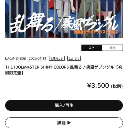
JP
EN
LACM-34808
2026.01.14
SINGLE
Lantis
THE IDOLM@STER SHINY COLORS 乱舞る / 疾風ザブングル【初
回限定盤】
¥3,500
(税別)
購入/再生
試聴 ▶︎