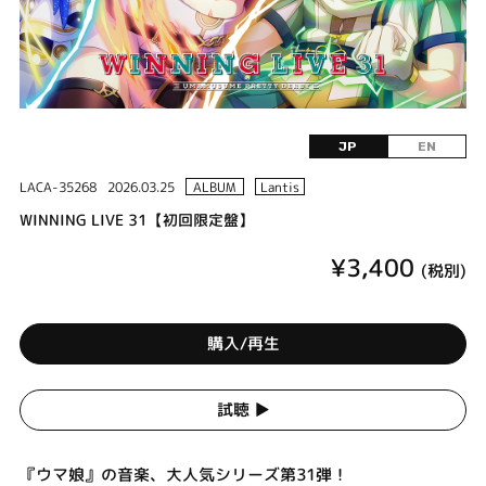
JP
EN
LACA-35268
2026.03.25
ALBUM
Lantis
WINNING LIVE 31【初回限定盤】
¥3,400
(税別)
購入/再生
試聴 ▶︎
『ウマ娘』の音楽、大人気シリーズ第31弾！