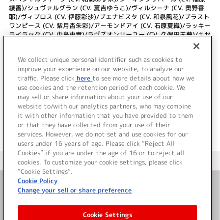
綾香)/シュヴァルグラン (CV. 夏吉ゆうこ)/ヴィルシーナ (CV. 奥野香
耶)/ヴィブロス (CV. 伊藤彩沙)/ブエナビスタ (CV. 和泉風花)/ブラスト
ワンピース (CV. 紫月杏朱彩)/アーモンドアイ (CV. 石原夏織)/ラッキー
ライラック (CV. 中島由貴)/ラヴズオンリーユー (CV. 久保田未夢)/キセ
キ (CV. 星希成奏)/フォーエバーヤング (CV. 海弓シュリ)/マルシュロレ
ーヌ (CV. 近貞月乃)/エピファネイア (CV. 千賀光莉)/ロゴタイプ (CV.
We collect unique personal identifier such as cookies to
髙橋美空)/ヴィクトワールピサ (CV. 嶋野 花)/ローズキングダム (CV.
improve your experience on our website, to analyze our
菊池ゆりな)/ルーラーシップ (CV. 海野水玉)
traffic. Please click
here
to see more details about how we
use cookies and the retention period of each cookie. We
＜ BACK
may sell or share information about your use of our
website to/with our analytics partners, who may combine
it with other information that you have provided to them
or that they have collected from your use of their
services. However, we do not set and use cookies for our
users under 16 years of age. Please click “Reject All
Cookies” if you are under the age of 16 or to reject all
＜ カタログサイト トップページへ
cookies. To customize your cookie settings, please click
“Cookie Settings”.
Cookie Policy
Change your sell or share preference
お問い合わせ
Cookie Settings
サイト利用について