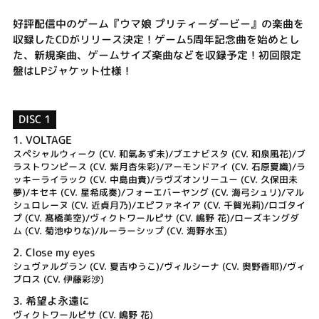
好評配信中のゲーム『ウマ娘 プリティーダービー』の楽曲を
収録したCDがリリース決定！ゲーム5周年記念曲を始めとし
た、新規楽曲、ゲームサイズ楽曲などを収録予定！初回限定
盤はLPジャケット仕様！
DISC 1
1.
VOLTAGE
スペシャルウィーク (CV. 和氣あず未)/ブエナビスタ (CV. 和泉風花)/ブ
ラストワンピース (CV. 紫月杏朱彩)/アーモンドアイ (CV. 石原夏織)/ラ
ッキーライラック (CV. 中島由貴)/ラヴズオンリーユー (CV. 久保田未
夢)/キセキ (CV. 星希成奏)/フォーエバーヤング (CV. 海弓シュリ)/マル
シュロレーヌ (CV. 近貞月乃)/エピファネイア (CV. 千賀光莉)/ロゴタイ
プ (CV. 髙橋美空)/ヴィクトワールピサ (CV. 嶋野 花)/ローズキングダ
ム (CV. 菊池ゆりな)/ルーラーシップ (CV. 海野水玉)
2.
Close my eyes
シュヴァルグラン (CV. 夏吉ゆうこ)/ヴィルシーナ (CV. 奥野香耶)/ヴィ
ブロス (CV. 伊藤彩沙)
3.
希望よ永遠に
ヴィクトワールピサ (CV. 嶋野 花)