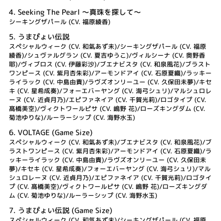
4.
Seeking The Pearl ～真珠を探して～
シーキングザパール (CV. 福原綾香)
5.
うまぴょい伝説
スペシャルウィーク (CV. 和氣あず未)/シーキングザパール (CV. 福原
綾香)/シュヴァルグラン (CV. 夏吉ゆうこ)/ヴィルシーナ (CV. 奥野香
耶)/ヴィブロス (CV. 伊藤彩沙)/ブエナビスタ (CV. 和泉風花)/ブラスト
ワンピース (CV. 紫月杏朱彩)/アーモンドアイ (CV. 石原夏織)/ラッキー
ライラック (CV. 中島由貴)/ラヴズオンリーユー (CV. 久保田未夢)/キセ
キ (CV. 星希成奏)/フォーエバーヤング (CV. 海弓シュリ)/マルシュロレ
ーヌ (CV. 近貞月乃)/エピファネイア (CV. 千賀光莉)/ロゴタイプ (CV.
髙橋美空)/ヴィクトワールピサ (CV. 嶋野 花)/ローズキングダム (CV.
菊池ゆりな)/ルーラーシップ (CV. 海野水玉)
6.
VOLTAGE (Game Size)
スペシャルウィーク (CV. 和氣あず未)/ブエナビスタ (CV. 和泉風花)/ブ
ラストワンピース (CV. 紫月杏朱彩)/アーモンドアイ (CV. 石原夏織)/ラ
ッキーライラック (CV. 中島由貴)/ラヴズオンリーユー (CV. 久保田未
夢)/キセキ (CV. 星希成奏)/フォーエバーヤング (CV. 海弓シュリ)/マル
シュロレーヌ (CV. 近貞月乃)/エピファネイア (CV. 千賀光莉)/ロゴタイ
プ (CV. 髙橋美空)/ヴィクトワールピサ (CV. 嶋野 花)/ローズキングダ
ム (CV. 菊池ゆりな)/ルーラーシップ (CV. 海野水玉)
7.
うまぴょい伝説 (Game Size)
スペシャルウィーク (CV. 和氣あず未)/シーキングザパール (CV. 福原