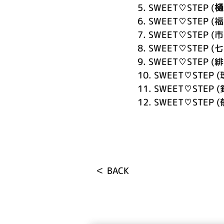
5.
SWEET♡STEP (
樋
6.
SWEET♡STEP (福
7.
SWEET♡STEP (市
8.
SWEET♡STEP (七
9.
SWEET♡STEP (緋
10.
SWEET♡STEP (
11.
SWEET♡STEP (
12.
SWEET♡STEP (
＜ BACK