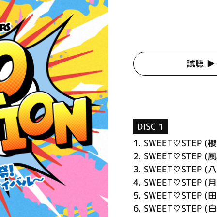
試聴 ▶︎
DISC 1
1.
SWEET♡STEP (櫻
2.
SWEET♡STEP (風
3.
SWEET♡STEP (八
4.
SWEET♡STEP (月
5.
SWEET♡STEP (田
6.
SWEET♡STEP (白