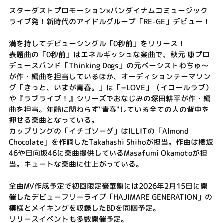
スターダストプロモーション×バンダイナムコミュージック
ライブ発！新時代のアイドルグループ「RE-GE」デビュー！
満を持してデビューシングル「0秒前」をリリース！
表題曲の「0秒前」はエネルギッシュな楽曲で、秋元 康プロ
デュースバンド「Thinking Dogs」の元ベーシストわちゅ～
が作・編曲を担当しているほか、オーディションテーマソン
グ「きっと、いまが青春。」は「=LOVE」（イコールラブ）
や『ラブライブ！』シリーズでおなじみの塚田耕平が作・編
曲を担当。年齢に関わらず"青春"している全ての人の背中を
押せる楽曲となっている。
カップリングの「イチゴソーダ」はILLITの「Almond
Chocolate」を作詞したTakahashi Shihoが担当。作曲は櫻坂
46や日向坂46に楽曲提供しているMasafumi Okamotoが担
当。キュートな楽曲に仕上がっている。
全曲MV作成予定で初回限定豪華盤には2026年2月15日に開
催したデビューフリーライブ「HAJIMARE GENERATION」の
模様とメイキングを収録したBDを同梱予定。
リリースイベントも多数開催予定。