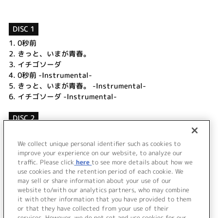
DISC 1
1.
0秒前
2.
きっと、いまが青春。
3.
イチゴソーダ
4.
0秒前 -Instrumental-
5.
きっと、いまが青春。 -Instrumental-
6.
イチゴソーダ -Instrumental-
DISC 2
1.
デビューフリーライブ ～HAJIMARE GENERATION～
2.
デビューフリーライブ ～HAJIMARE GENERATION～
We collect unique personal identifier such as cookies to
improve your experience on our website, to analyze our
Behind the Scenes
traffic. Please click
here
to see more details about how we
use cookies and the retention period of each cookie. We
＜ BACK
may sell or share information about your use of our
website to/with our analytics partners, who may combine
it with other information that you have provided to them
or that they have collected from your use of their
services. However, we do not set and use cookies for our