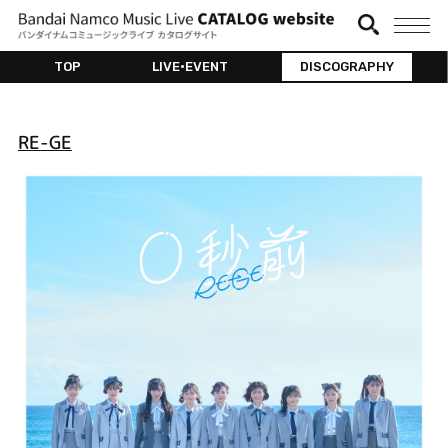
TOP
LIVE•EVENT
DISCOGRAPHY
RE-GE