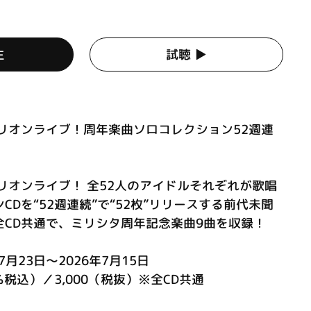
生
試聴 ▶︎
リオンライブ！周年楽曲ソロコレクション52週連
リオンライブ！ 全52人のアイドルそれぞれが歌唱
Dを“52週連続”で“52枚”リリースする前代未聞
全CD共通で、ミリシタ周年記念楽曲9曲を収録！
月23日～2026年7月15日
0％税込）／3,000（税抜）※全CD共通