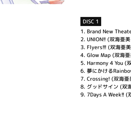
DISC 1
1.
Brand New Theat
2.
UNION!! (双海亜美 
3.
Flyers!!! (双海亜美 
4.
Glow Map (双海亜美
5.
Harmony 4 You (
6.
夢にかけるRainbow
7.
Crossing! (双海亜美
8.
グッドサイン (双海亜
9.
7Days A Week!! 