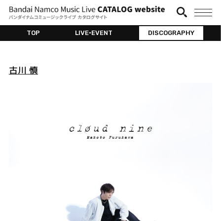
TOP
LIVE•EVENT
DISCOGRAPHY
古川 慎