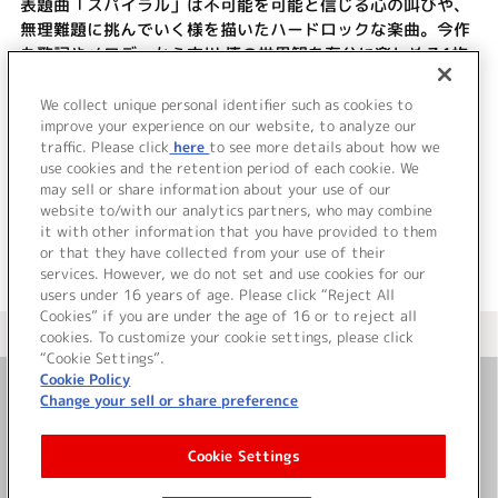
表題曲「スパイラル」は不可能を可能と信じる心の叫びや、
無理難題に挑んでいく様を描いたハードロックな楽曲。今作
も歌詞やメロディから古川 慎の世界観を存分に楽しめる1枚
になっている。
【古川 慎盤】【ししあんぐり盤】【通常盤】の3形態でのリ
We collect unique personal identifier such as cookies to
リース。
improve your experience on our website, to analyze our
traffic. Please click
here
to see more details about how we
use cookies and the retention period of each cookie. We
＜ BACK
may sell or share information about your use of our
website to/with our analytics partners, who may combine
it with other information that you have provided to them
or that they have collected from your use of their
services. However, we do not set and use cookies for our
users under 16 years of age. Please click “Reject All
Cookies” if you are under the age of 16 or to reject all
＜ カタログサイト トップページへ
cookies. To customize your cookie settings, please click
“Cookie Settings”.
Cookie Policy
Change your sell or share preference
お問い合わせ
Cookie Settings
サイト利用について