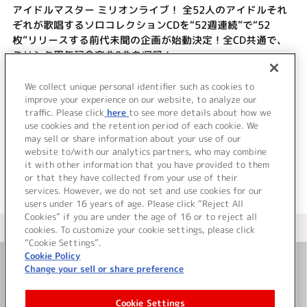
アイドルマスター ミリオンライブ！ 全52人のアイドルそれ
ぞれが歌唱するソロコレクションCDを“52週連続”で“52
枚”リリースする前代未聞の企画が始動決定！全CD共通で、
ミリシタ周年記念楽曲9曲を収録！
＜発売期間＞2025年7月23日～2026年7月15日
We collect unique personal identifier such as cookies to
＜価格＞3,300（10％税込）／3,000（税抜）※全CD共通
improve your experience on our website, to analyze our
traffic. Please click
here
to see more details about how we
use cookies and the retention period of each cookie. We
＜ BACK
may sell or share information about your use of our
website to/with our analytics partners, who may combine
it with other information that you have provided to them
or that they have collected from your use of their
services. However, we do not set and use cookies for our
users under 16 years of age. Please click “Reject All
Cookies” if you are under the age of 16 or to reject all
＜ カタログサイト トップページへ
cookies. To customize your cookie settings, please click
“Cookie Settings”.
Cookie Policy
Change your sell or share preference
お問い合わせ
Cookie Settings