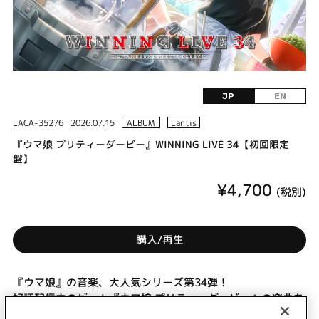
JP
EN
LACA-35276
2026.07.15
ALBUM
Lantis
『ウマ娘 プリティーダービー』WINNING LIVE 34【初回限定
盤】
¥4,700
(税別)
購入/再生
『ウマ娘』の音楽、大人気シリーズ第34弾！
好評配信中のゲーム『ウマ娘 プリティーダービー』の楽曲を
収録したCDがリリース決定！ゲームに収録された新規楽曲、