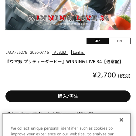
JP
EN
LACA-25276
2026.07.15
ALBUM
Lantis
『ウマ娘 プリティーダービー』WINNING LIVE 34【通常盤】
¥2,700
(税別)
購入/再生
『ウマ娘』の音楽、大人気シリーズ第34弾！
好評配信中のゲーム『ウマ娘 プリティーダービー』の楽曲を
収録したCDがリリース決定！ゲームに収録された新規楽曲、
We collect unique personal identifier such as cookies to
ゲームサイズ楽曲などを収録予定！
improve your experience on our website, to analyze our