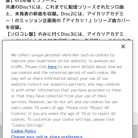
盤】の2形態でリリース。
共通のDisc1には、これまでに配信リリースされたソロ曲
と、未発表の新曲を収録。Disc2には、アイカツアカデミ
ー！のミッション企画発の『アイカツ！』シリーズ曲カバー
を収録。
【ソロコレ盤】のみに付くDisc3には、アイカツアカデミ
ー！オリジナル曲のCD未収録ソロVer.を収録し、さらにおま
けトラックも収録予定。
初回生産分限定封入特典としてリアルデミカ（アイカツアカ
We collect unique personal identifier such as cookies to
デミー！カード）を形態ごとに各1種封入。
improve your experience on our website, to analyze our
traffic. Please click
here
to see more details about how we
use cookies and the retention period of each cookie. We
＜ BACK
may sell or share information about your use of our
website to/with our analytics partners, who may combine
it with other information that you have provided to them
or that they have collected from your use of their
services. However, we do not set and use cookies for our
users under 16 years of age. Please click “Reject All
Cookies” if you are under the age of 16 or to reject all
＜ カタログサイト トップページへ
cookies. To customize your cookie settings, please click
“Cookie Settings”.
Cookie Policy
Change your sell or share preference