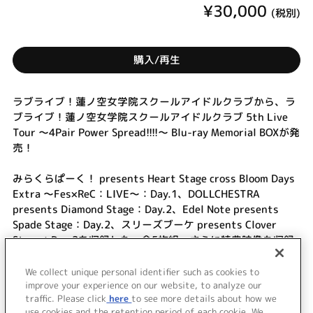
¥30,000
(税別)
購入/再生
ラブライブ！蓮ノ空女学院スクールアイドルクラブから、ラ
ブライブ！蓮ノ空女学院スクールアイドルクラブ 5th Live
Tour ～4Pair Power Spread!!!!～ Blu-ray Memorial BOXが発
売！
みらくらぱーく！ presents Heart Stage cross Bloom Days
Extra ～Fes×ReC：LIVE～：Day.1、DOLLCHESTRA
presents Diamond Stage：Day.2、Edel Note presents
Spade Stage：Day.2、スリーズブーケ presents Clover
Stage：Day.2を収録した、全5枚組。さらに特典映像も収録
予定。
初回生産分限定仕様としてフォトブックレットを同梱、特装
We collect unique personal identifier such as cookies to
ケースとクリアスリーブが付属。
improve your experience on our website, to analyze our
traffic. Please click
here
to see more details about how we
use cookies and the retention period of each cookie. We