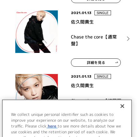
2021.01.13
SINGLE
佐久間貴生
Chase the core【通常
盤】
詳細を見る
2021.01.13
SINGLE
佐久間貴生
Chase the core【初回限
定盤】
We collect unique personal identifier such as cookies to
improve your experience on our website, to analyze our
traffic. Please click
here
to see more details about how we
詳細を見る
use cookies and the retention period of each cookie. We