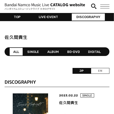
TOP
LIVE•EVENT
DISCOGRAPHY
佐久間貴生
ALL
SINGLE
ALBUM
BD•DVD
DIGITAL
JP
EN
DISCOGRAPHY
2023.02.22
SINGLE
佐久間貴生