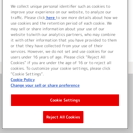
We collect unique personal identifier such as cookies to
improve your experience on our website, to analyze our
traffic. Please click
here
to see more details about how we
use cookies and the retention period of each cookie. We
JP
EN
may sell or share information about your use of our
website to/with our analytics partners, who may combine
it with other information that you have provided to them
or that they have collected from your use of their
services. However, we do not set and use cookies for our
users under 16 years of age. Please click “Reject All
Cookies” if you are under the age of 16 or to reject all
＜ カタログサイト トップページへ
cookies. To customize your cookie settings, please click
“Cookie Settings”.
Cookie Policy
Change your sell or share preference
お問い合わせ
Cookie Settings
サイト利用について
Reject All Cookies
©Bandai Namco Music Live Inc.