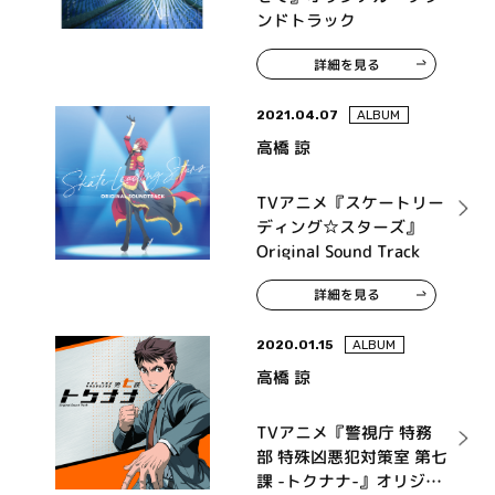
ンドトラック
詳細を見る
2021.04.07
ALBUM
高橋 諒
TVアニメ『スケートリー
ディング☆スターズ』
Original Sound Track
詳細を見る
2020.01.15
ALBUM
高橋 諒
TVアニメ『警視庁 特務
部 特殊凶悪犯対策室 第七
課 -トクナナ-』オリジナ