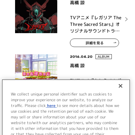
高橋 諒
TVアニメ『レガリア The
Three Sacred Stars』オ
リジナルサウンドトラッ
ク
詳細を見る
2016.04.20
ALBUM
高橋 諒
TVアニメ『おしえて！ギ
ャル子ちゃん』オリジナ
ルサウンドトラック なん
We collect unique personal identifier such as cookies to
improve your experience on our website, to analyze our
で音楽は素敵なんです
traffic. Please click
here
to see more details about how we
詳細を見る
か？
use cookies and the retention period of each cookie. We
may sell or share information about your use of our
website to/with our analytics partners, who may combine
it with other information that you have provided to them
or that they have collected from your use of their