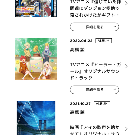
TVアニメ『信じていた仲
間達にダンジョン奥地で
殺されかけたがギフト
『無限ガチャ』でレベル
詳細を見る
9999の仲間達を手に入れ
て元パーティーメンバー
と世界に復讐＆『ざま
2022.06.22
ALBUM
ぁ！』します！』オリジ
高橋 諒
ナル・サウンドトラック
TVアニメ『ヒーラー・ガ
ール』オリジナルサウン
ドトラック
詳細を見る
2021.10.27
ALBUM
高橋 諒
映画『アイの歌声を聴か
せて』オリジナル・サウ