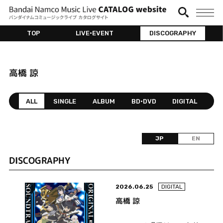
TOP
LIVE•EVENT
DISCOGRAPHY
高橋 諒
ALL
SINGLE
ALBUM
BD•DVD
DIGITAL
JP
EN
DISCOGRAPHY
2026.06.25
DIGITAL
高橋 諒