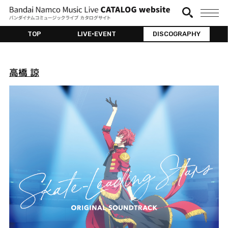
TOP
LIVE•EVENT
DISCOGRAPHY
高橋 諒