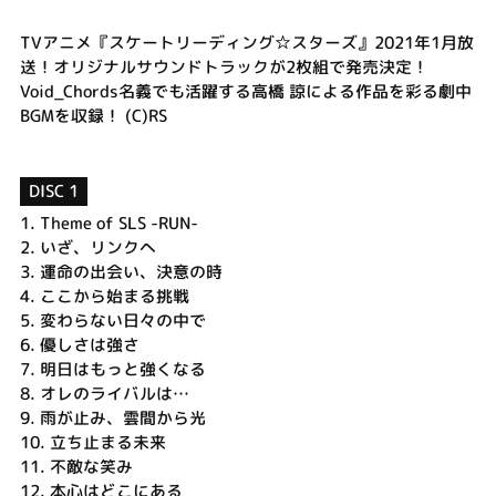
TVアニメ『スケートリーディング☆スターズ』2021年1月放
送！オリジナルサウンドトラックが2枚組で発売決定！
Void_Chords名義でも活躍する高橋 諒による作品を彩る劇中
BGMを収録！ (C)RS
DISC 1
1.
Theme of SLS -RUN-
2.
いざ、リンクへ
3.
運命の出会い、決意の時
4.
ここから始まる挑戦
5.
変わらない日々の中で
6.
優しさは強さ
7.
明日はもっと強くなる
8.
オレのライバルは…
9.
雨が止み、雲間から光
10.
立ち止まる未来
11.
不敵な笑み
12.
本心はどこにある