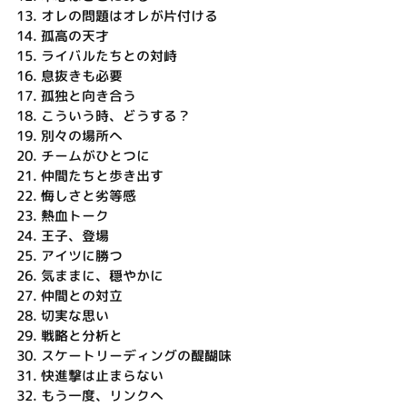
13.
オレの問題はオレが片付ける
14.
孤高の天才
15.
ライバルたちとの対峙
16.
息抜きも必要
17.
孤独と向き合う
18.
こういう時、どうする？
19.
別々の場所へ
20.
チームがひとつに
21.
仲間たちと歩き出す
22.
悔しさと劣等感
23.
熱血トーク
24.
王子、登場
25.
アイツに勝つ
26.
気ままに、穏やかに
27.
仲間との対立
28.
切実な思い
29.
戦略と分析と
30.
スケートリーディングの醍醐味
31.
快進撃は止まらない
32.
もう一度、リンクへ