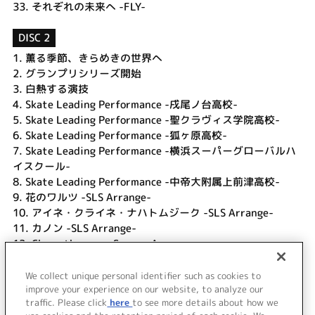
33.
それぞれの未来へ -FLY-
DISC 2
1.
薫る季節、きらめきの世界へ
2.
グランプリシリーズ開始
3.
白熱する演技
4.
Skate Leading Performance -戌尾ノ台高校-
5.
Skate Leading Performance -聖クラヴィス学院高校-
6.
Skate Leading Performance -狐ヶ原高校-
7.
Skate Leading Performance -横浜スーパーグローバルハ
イスクール-
8.
Skate Leading Performance -中帝大附属上前津高校-
9.
花のワルツ -SLS Arrange-
10.
アイネ・クライネ・ナハトムジーク -SLS Arrange-
11.
カノン -SLS Arrange-
12.
Chase the core -Sorrow Arrange-
13.
JUMP -Kindness Arrange-
14.
Chase the core (TV Size)
We collect unique personal identifier such as cookies to
15.
JUMP (TV Size)
improve your experience on our website, to analyze our
traffic. Please click
here
to see more details about how we