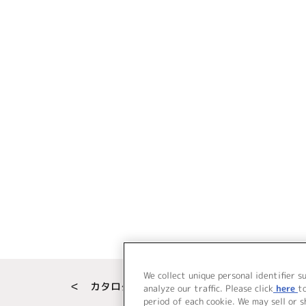
We collect unique personal identifier s
＜ カタログサイト トップページへ
analyze our traffic. Please click
here
t
period of each cookie. We may sell or 