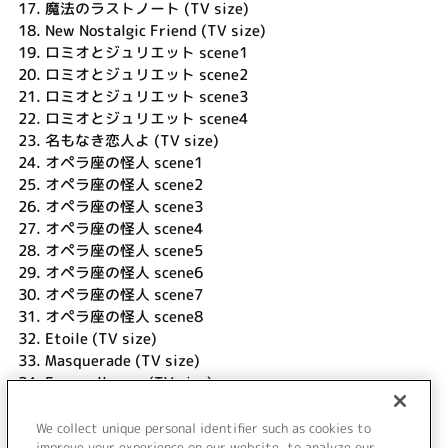
17.
魔法のラストノート (TV size)
18.
New Nostalgic Friend (TV size)
19.
ロミオとジュリエット scene1
20.
ロミオとジュリエット scene2
21.
ロミオとジュリエット scene3
22.
ロミオとジュリエット scene4
23.
名もなき恋人よ (TV size)
24.
オペラ座の怪人 scene1
25.
オペラ座の怪人 scene2
26.
オペラ座の怪人 scene3
27.
オペラ座の怪人 scene4
28.
オペラ座の怪人 scene5
29.
オペラ座の怪人 scene6
30.
オペラ座の怪人 scene7
31.
オペラ座の怪人 scene8
32.
Etoile (TV size)
33.
Masquerade (TV size)
34.
Farewell song (TV size)
35.
トゥ・オブ・アス (アレンジ ver.)
36.
トゥ・オブ・アス (TV size)
We collect unique personal identifier such as cookies to
improve your experience on our website, to analyze our