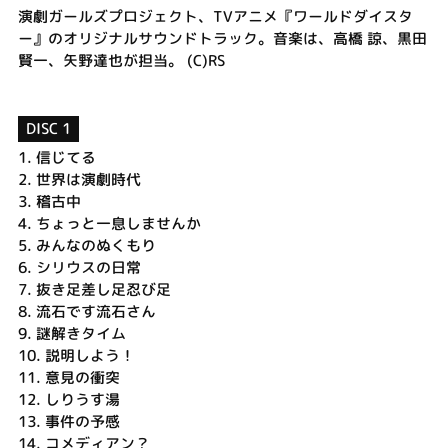
演劇ガールズプロジェクト、TVアニメ『ワールドダイスタ
ー』のオリジナルサウンドトラック。音楽は、高橋 諒、黒田
賢一、矢野達也が担当。 (C)RS
DISC 1
1.
信じてる
2.
世界は演劇時代
3.
稽古中
4.
ちょっと一息しませんか
5.
みんなのぬくもり
6.
シリウスの日常
7.
抜き足差し足忍び足
8.
流石です流石さん
9.
謎解きタイム
10.
説明しよう！
11.
意見の衝突
12.
しりうす湯
13.
事件の予感
14.
コメディアン？