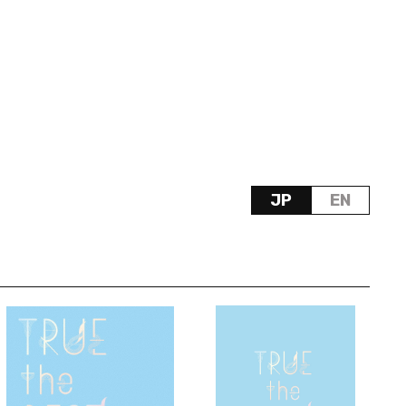
JP
EN