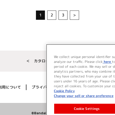
1
2
3
>
We collect unique personal identifier s
＜ カタログサイト トップページへ
analyze our traffic. Please click
here
t
period of each cookie. We may sell or 
analytics partners, who may combine i
they have collected from your use of t
users under 16 years of age. Please cli
reject all cookies. To customize your c
利用について
プライバシーポリシー
著作権／肖像権に
Cookie Policy
Change your sell or share preference
Cookie Settings
©Bandai Namco Music Live Inc.