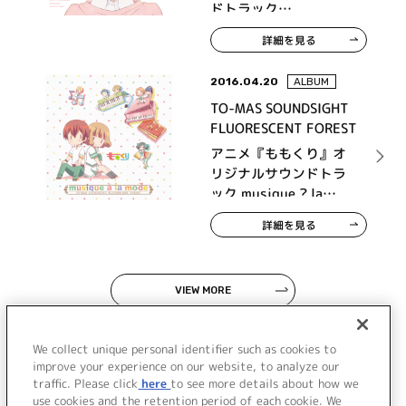
ドトラック
Imagination
詳細を見る
Wondersound
2016.04.20
ALBUM
TO-MAS SOUNDSIGHT
FLUORESCENT FOREST
アニメ『ももくり』オ
リジナルサウンドトラ
ック musique ? la
mode
詳細を見る
VIEW MORE
We collect unique personal identifier such as cookies to
improve your experience on our website, to analyze our
traffic. Please click
here
to see more details about how we
use cookies and the retention period of each cookie. We
JP
EN