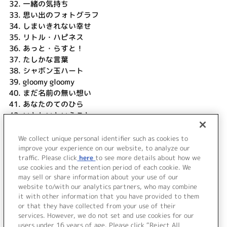
32.
一緒の気持ち
33.
思い出のフォトグラフ
34.
しまいきれない幸せ
35.
リトル・ハピネス
36.
あっと・らすと！
37.
たしかな言葉
38.
シャボン玉ハート
39.
gloomy gloomy
40.
まだ名前の無い想い
41.
あなたのてのひら
42.
いとしいということ
43.
ふたり
44.
君について知っているコト
We collect unique personal identifier such as cookies to
45.
name of “love”
improve your experience on our website, to analyze our
traffic. Please click
here
to see more details about how we
use cookies and the retention period of each cookie. We
＜ BACK
may sell or share information about your use of our
website to/with our analytics partners, who may combine
it with other information that you have provided to them
or that they have collected from your use of their
services. However, we do not set and use cookies for our
users under 16 years of age. Please click “Reject All