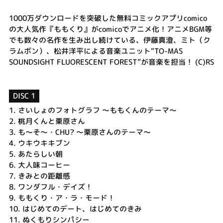
1000万ダウンロードを突破した無料コミックアプリcomico
の大人気作『ももくり』がcomicoでアニメ化！アニメBGM等
でも数々の名作を生み出し続けている、伊藤真澄、ミト（ク
ラムボン）、松井洋平による音楽ユニット“TO-MAS
SOUNDSIGHT FLUORESCENT FOREST”が音楽を担当！ (C)RS
DISC 1
1.
さいしょのフォトグラフ ～ももくんのテーマ～
2.
桃月くんと栗原さん
3.
も～そ～・CHU? ～栗原さんのテーマ～
4.
ウキウキキブン
5.
あたらしい朝
6.
大人味コーヒー
7.
きみとの距離感
8.
ワンダフル・デイズ！
9.
ももくり・ア・ラ・モード！
10.
はじめてのデート、はじめてのきみ
11.
ぬくもりシンパシー