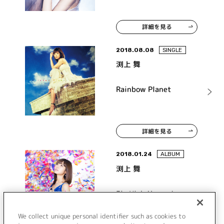
詳細を見る
2018.08.08
SINGLE
渕上 舞
Rainbow Planet
詳細を見る
2018.01.24
ALBUM
渕上 舞
Fly High Myway!
We collect unique personal identifier such as cookies to