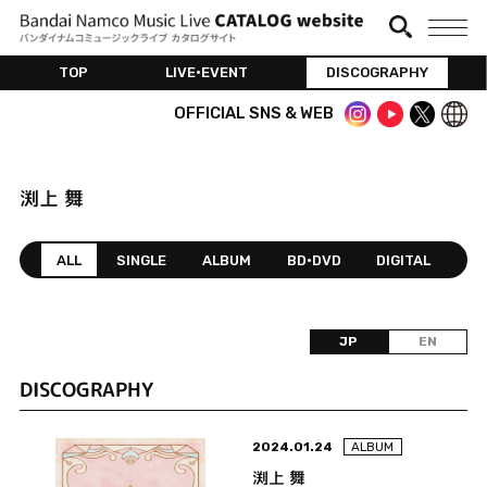
TOP
LIVE•EVENT
DISCOGRAPHY
OFFICIAL SNS & WEB
渕上 舞
ALL
SINGLE
ALBUM
BD•DVD
DIGITAL
JP
EN
DISCOGRAPHY
2024.01.24
ALBUM
渕上 舞