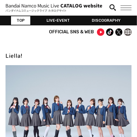
TOP
LIVE•EVENT
DISCOGRAPHY
OFFICIAL SNS & WEB
Liella!