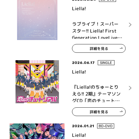
Liella!
ラブライブ！スーパー
スター!! Liella! First
Generation LoveLive!
＆Special LoveLive!
詳細を見る
Blu-ray BOX
2026.06.17
SINGLE
Liella!
『Liella!のちゅーとり
えら!! 2期』テーマソン
グCD「恋のチュートリ
アル」
詳細を見る
2026.01.21
BD•DVD
Liella!