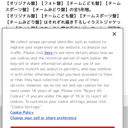
【オリジナル盤】【フォト盤】【チームこども盤】【チーム
スポーツ盤】【チームみどり盤】の全5形態。
【オリジナル盤】【チームこども盤】【チームスポーツ盤】
【チームみどり盤】はそれぞれ描き下ろしイラストジャケッ
ト、【フォト盤】はキャスト撮り下ろしジャケット。初回生
産分には、全形態共通で「LoveLive! Series 15th
Anniversary ラブライブ！フェス」ラブライブ！スーパース
We collect unique personal identifier such as cookies to
ター!!先行抽選申込券を封入！
improve your experience on our website, to analyze our
traffic. Please click
here
to see more details about how we
use cookies and the retention period of each cookie. We
＜ BACK
may sell or share information about your use of our
website to/with our analytics partners, who may combine
it with other information that you have provided to them
or that they have collected from your use of their
services. However, we do not set and use cookies for our
users under 16 years of age. Please click “Reject All
Cookies” if you are under the age of 16 or to reject all
＜ カタログサイト トップページへ
cookies. To customize your cookie settings, please click
“Cookie Settings”.
Cookie Policy
Change your sell or share preference
お問い合わせ