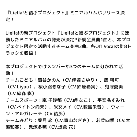
『Liella!と結ぶプロジェクト』ミニアルバムがリリース決
定！
Liella!の新プロジェクト『Liella!と結ぶプロジェクト』に連
動したミニアルバムの発売が決定!!新規全員曲1曲と、本プロ
ジェクト限定で活動するチーム楽曲3曲、各Off Vocalの計8ト
ラックを収録！
本プロジェクトではメンバーが3つのチームに分かれて活
動！
チームこども：澁谷かのん（CV.伊達さゆり）、唐 可可
（CV.Liyuu）、桜小路きな子（CV.鈴原希実）、鬼塚夏美
（CV.絵森 彩）
チームスポーツ：嵐 千砂都（CV.岬 なこ）、平安名すみれ
（CV.ペイトン尚未）、米女メイ（CV.薮島朱音）、ウィー
ン・マルガレーテ（CV.結那）
チームみどり：葉月 恋（CV.青山なぎさ）、若菜四季（CV.大
熊和奏）、鬼塚冬毬（CV.坂倉 花）