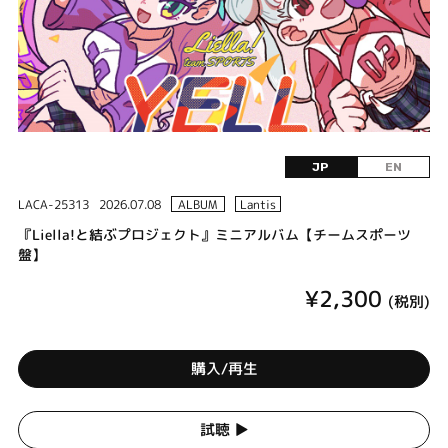
JP
EN
LACA-25313
2026.07.08
ALBUM
Lantis
『Liella!と結ぶプロジェクト』ミニアルバム【チームスポーツ
盤】
¥2,300
(税別)
購入/再生
試聴 ▶︎