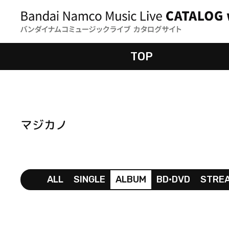
TOP
マジカノ
ALL
SINGLE
ALBUM
BD•DVD
STRE