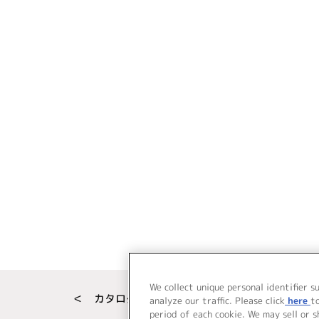
We collect unique personal identifier s
＜ カタログサイト トップページへ
analyze our traffic. Please click
here
t
period of each cookie. We may sell or 