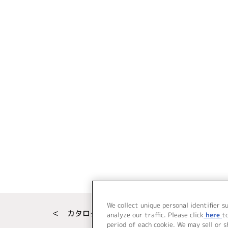
We collect unique personal identifier s
＜ カタログサイト トップページへ
analyze our traffic. Please click
here
t
period of each cookie. We may sell or 