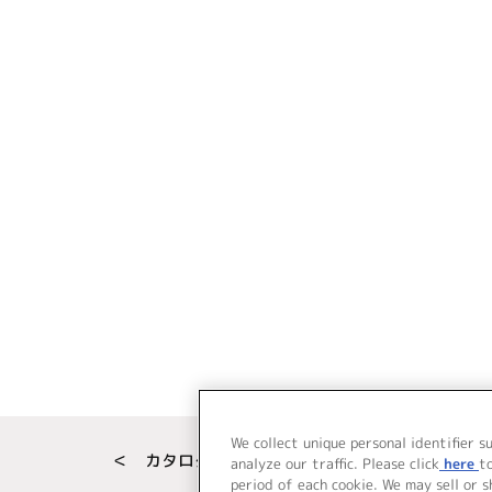
We collect unique personal identifier s
＜ カタログサイト トップページへ
analyze our traffic. Please click
here
t
period of each cookie. We may sell or 