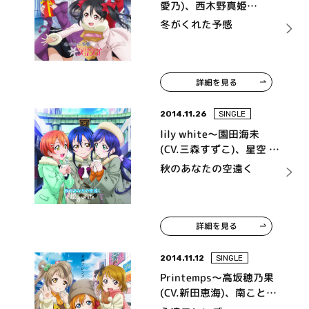
愛乃)、西木野真姫
(CV.Pile)、矢澤にこ (CV.
冬がくれた予感
徳井青空) from μ's～
詳細を見る
2014.11.26
SINGLE
lily white～園田海未
(CV.三森すずこ)、星空 凛
(CV.飯田里穂)、東條 希
秋のあなたの空遠く
(CV.楠田亜衣奈) from μ's
～
詳細を見る
2014.11.12
SINGLE
Printemps～高坂穂乃果
(CV.新田恵海)、南ことり
(CV.内田 彩)、小泉花陽