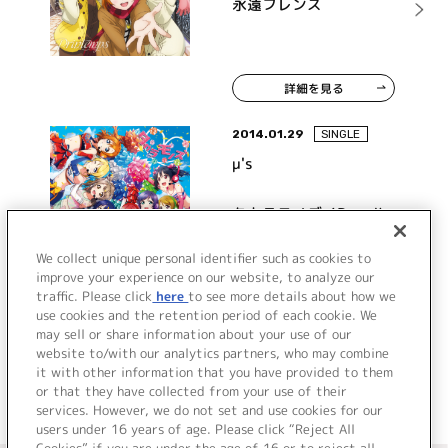
永遠フレンズ
(CV.久保ユリカ) from μ's
～
詳細を見る
2014.01.29
SINGLE
μ's
タカラモノズ／Paradise
Live
We collect unique personal identifier such as cookies to
improve your experience on our website, to analyze our
traffic. Please click
here
to see more details about how we
詳細を見る
use cookies and the retention period of each cookie. We
may sell or share information about your use of our
website to/with our analytics partners, who may combine
it with other information that you have provided to them
or that they have collected from your use of their
services. However, we do not set and use cookies for our
users under 16 years of age. Please click “Reject All