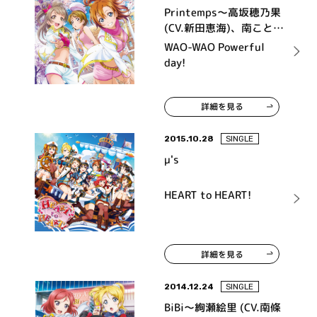
Printemps～高坂穂乃果
(CV.新田恵海)、南ことり
(CV.内田 彩)、小泉花陽
WAO-WAO Powerful
(CV.久保ユリカ) from μ's
day!
～
詳細を見る
2015.10.28
SINGLE
μ's
HEART to HEART!
詳細を見る
2014.12.24
SINGLE
BiBi～絢瀬絵里 (CV.南條