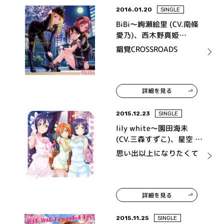
2016.01.20
SINGLE
BiBi～絢瀬絵里 (CV.南條
愛乃)、西木野真姫
(CV.Pile)、矢澤にこ (CV.
錯覚CROSSROADS
徳井青空) from μ's～
詳細を見る
2015.12.23
SINGLE
lily white～園田海未
(CV.三森すずこ)、星空 凛
(CV.飯田里穂)、東條 希
思い出以上になりたくて
(CV.楠田亜衣奈) from μ's
～
詳細を見る
2015.11.25
SINGLE