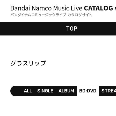
TOP
グラスリップ
ALL
SINGLE
ALBUM
BD•DVD
STRE