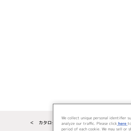
We collect unique personal identifier s
＜ カタログサイト トップページへ
analyze our traffic. Please click
here
t
period of each cookie. We may sell or 