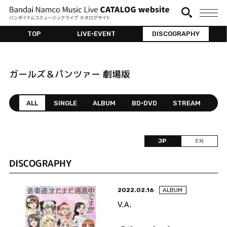
TOP
LIVE•EVENT
DISCOGRAPHY
ガールズ＆パンツァー 劇場版
ALL
SINGLE
ALBUM
BD•DVD
STREAM
JP
EN
DISCOGRAPHY
2022.02.16
ALBUM
V.A.