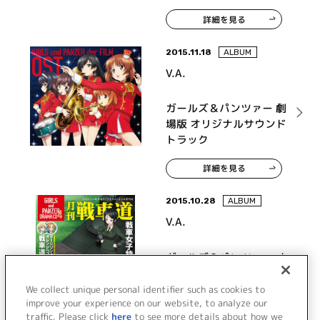
詳細を見る
2015.11.18
ALBUM
V.A.
ガールズ＆パンツァー 劇
場版 オリジナルサウンド
トラック
詳細を見る
2015.10.28
ALBUM
V.A.
ガールズ＆パンツァー オ
リジナルドラマCD4 月刊
戦車道CD 戦車女子特集し
We collect unique personal identifier such as cookies to
improve your experience on our website, to analyze our
ます！
traffic. Please click
here
to see more details about how we
詳細を見る