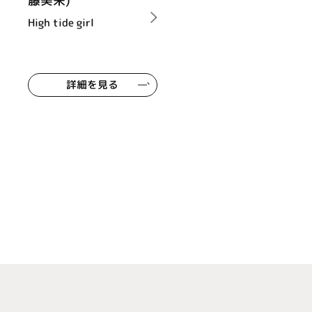
藤美来)
High tide girl
詳細を見る