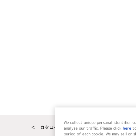
We collect unique personal identifier s
＜ カタログサイト トップページへ
analyze our traffic. Please click
here
t
period of each cookie. We may sell or 