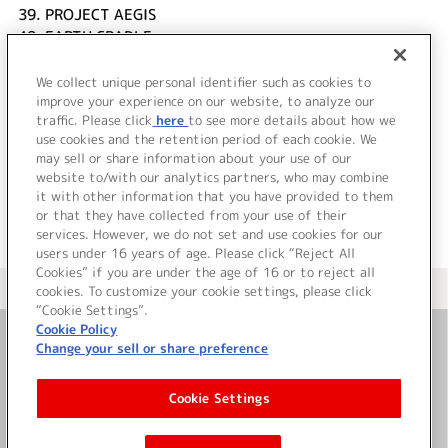
39.
PROJECT AEGIS
40.
EARTH CRADLE
41.
THE GATE OF MAGUS
42.
救世主来る
We collect unique personal identifier such as cookies to
43.
POWER (OST edit)
improve your experience on our website, to analyze our
traffic. Please click
here
to see more details about how we
use cookies and the retention period of each cookie. We
＜ BACK
may sell or share information about your use of our
website to/with our analytics partners, who may combine
it with other information that you have provided to them
or that they have collected from your use of their
services. However, we do not set and use cookies for our
users under 16 years of age. Please click “Reject All
Cookies” if you are under the age of 16 or to reject all
＜ カタログサイト トップページへ
cookies. To customize your cookie settings, please click
“Cookie Settings”.
Cookie Policy
Change your sell or share preference
お問い合わせ
Cookie Settings
サイト利用について