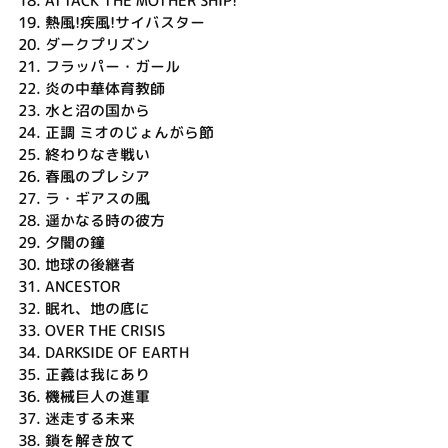
18.
ATTACK THE MOTHER SHIP!
19.
熱風!疾風!サイバスター
20.
ダークプリズン
21.
フラッパー・ガール
22.
炎の中華体育教師
23.
水と沼の国から
24.
正調 ミオのじょんがら節
25.
終わりなき戦い
26.
春風のプレシア
27.
ラ・ギアスの風
28.
遥かなる時の彼方
29.
夕闇の鐘
30.
地球の後継者
31.
ANCESTOR
32.
眠れ、地の底に
33.
OVER THE CRISIS
34.
DARKSIDE OF EARTH
35.
正義は我にあり
36.
機械巨人の進軍
37.
迷走する未来
38.
鎖を解き放て