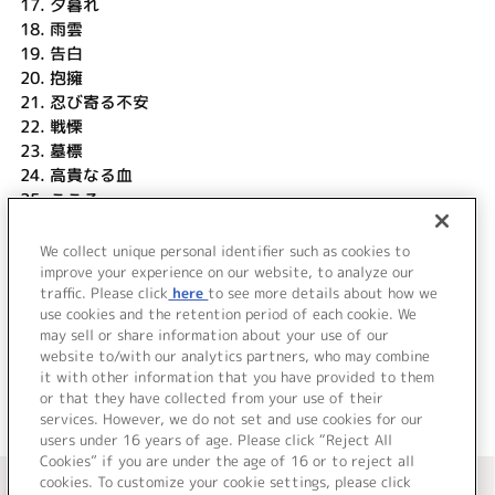
17.
夕暮れ
18.
雨雲
19.
告白
20.
抱擁
21.
忍び寄る不安
22.
戦慄
23.
墓標
24.
高貴なる血
25.
こころ
26.
クリスマス
27.
I will
We collect unique personal identifier such as cookies to
28.
遙かなる地球の歌
improve your experience on our website, to analyze our
traffic. Please click
here
to see more details about how we
use cookies and the retention period of each cookie. We
＜ BACK
may sell or share information about your use of our
website to/with our analytics partners, who may combine
it with other information that you have provided to them
or that they have collected from your use of their
services. However, we do not set and use cookies for our
users under 16 years of age. Please click “Reject All
Cookies” if you are under the age of 16 or to reject all
＜ カタログサイト トップページへ
cookies. To customize your cookie settings, please click