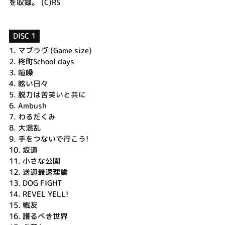
を収録。 (C)RS
DISC 1
1.
マブラヴ (Game size)
2.
柊町School days
3.
喧噪
4.
眩い日々
5.
脱力は苦笑いと共に
6.
Ambush
7.
わるだくみ
8.
大混乱
9.
手をつないで行こう!
10.
坂道
11.
小さな公園
12.
送迎最速理論
13.
DOG FIGHT
14.
REVEL YELL!
15.
戦友
16.
護るべき世界