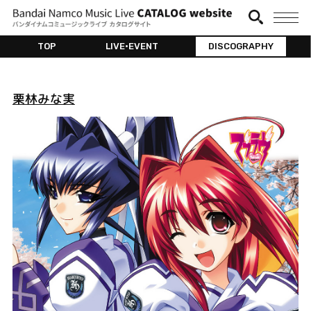
TOP
LIVE•EVENT
DISCOGRAPHY
栗林みな実