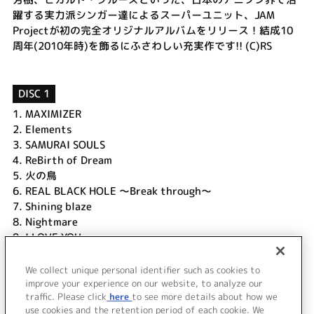
躍する実力派シンガー達によるスーパーユニット、JAM
Projectが初の完全オリジナルアルバムをリリース！結成10
周年(2010年時)を飾るにふさわしい充実作です!! (C)RS
DISC 1
1.
MAXIMIZER
2.
Elements
3.
SAMURAI SOULS
4.
ReBirth of Dream
5.
火の鳥
6.
REAL BLACK HOLE ～Break through～
7.
Shining blaze
8.
Nightmare
9.
I LOVE YOU
10.
DESTINY ～from USA～
11.
Always be with you
We collect unique personal identifier such as cookies to
12.
KI・ZU・NA ～10th Anniv.ver.～
improve your experience on our website, to analyze our
traffic. Please click
here
to see more details about how we
use cookies and the retention period of each cookie. We