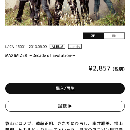
JP
EN
LACA-15001
2010.06.09
ALBUM
Lantis
MAXIMIZER ～Decade of Evolution～
¥2,857
(税別)
購入/再生
試聴 ▶︎
影山ヒロノブ、遠藤正明、きただにひろし、奥井雅美、福山
芳樹、ヒカルド・クルーズといった、日本のアニソン界で活