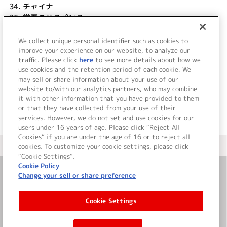
34.
チャイナ
35.
常夏のサスペンス
36.
常夏のコンビ
37.
常夏のバトル
We collect unique personal identifier such as cookies to
improve your experience on our website, to analyze our
38.
OVAバトル
traffic. Please click
here
to see more details about how we
use cookies and the retention period of each cookie. We
＜ BACK
may sell or share information about your use of our
website to/with our analytics partners, who may combine
it with other information that you have provided to them
or that they have collected from your use of their
services. However, we do not set and use cookies for our
users under 16 years of age. Please click “Reject All
Cookies” if you are under the age of 16 or to reject all
＜ カタログサイト トップページへ
cookies. To customize your cookie settings, please click
“Cookie Settings”.
Cookie Policy
Change your sell or share preference
お問い合わせ
Cookie Settings
サイト利用について