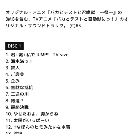
オリジナル・アニメ『バカとテストと召喚獣 ～祭～』の
BMGを含む、TVアニメ『バカとテストと召喚獣にっ！』のオ
リジナル・サウンドトラック。 (C)RS
DISC 1
1.
君+謎+私でJUMP!! -TV size-
2.
海水浴っ！
3.
鉄人
4.
ご褒美
5.
企み
6.
無駄な抵抗
7.
三途の川
8.
脅迫？
9.
最終決戦
10.
やせたわよ、胸からね
11.
太陽がいっぱーい
12.
Hなほんのヒモみたいな水着
13.
陰謀。。