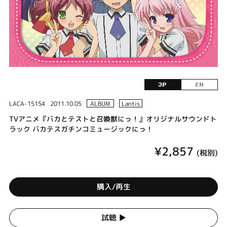
JP
EN
LACA-15154
2011.10.05
ALBUM
Lantis
TVアニメ『バカとテストと召喚獣にっ！』オリジナルサウンドト
ラック バカテスガチンコミュージックにっ！
¥2,857
(税別)
購入/再生
試聴 ▶︎