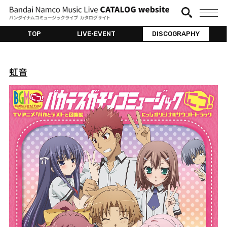
TOP
LIVE•EVENT
DISCOGRAPHY
虹音