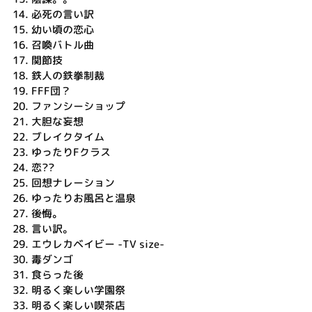
14.
必死の言い訳
15.
幼い頃の恋心
16.
召喚バトル曲
17.
関節技
18.
鉄人の鉄拳制裁
19.
FFF団？
20.
ファンシーショップ
21.
大胆な妄想
22.
ブレイクタイム
23.
ゆったりFクラス
24.
恋??
25.
回想ナレーション
26.
ゆったりお風呂と温泉
27.
後悔。
28.
言い訳。
29.
エウレカベイビー -TV size-
30.
毒ダンゴ
31.
食らった後
32.
明るく楽しい学園祭
33.
明るく楽しい喫茶店