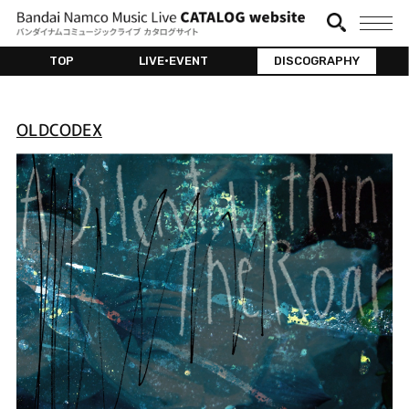
TOP
LIVE•EVENT
DISCOGRAPHY
OLDCODEX