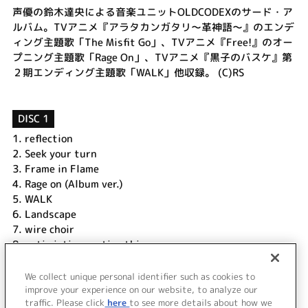
声優の鈴木達央による音楽ユニットOLDCODEXのサード・ア
ルバム。TVアニメ『アラタカンガタリ～革神語～』のエンデ
ィング主題歌「The Misfit Go」、TVアニメ『Free!』のオー
プニング主題歌「Rage On」、TVアニメ『黒子のバスケ』第
２期エンディング主題歌「WALK」他収録。 (C)RS
DISC 1
1.
reflection
2.
Seek your turn
3.
Frame in Flame
4.
Rage on (Album ver.)
5.
WALK
6.
Landscape
7.
wire choir
8.
optimistic negative thing
9.
Backed out
10.
The Misfit Go (Album ver.)
We collect unique personal identifier such as cookies to
11.
How Affection
improve your experience on our website, to analyze our
traffic. Please click
here
to see more details about how we