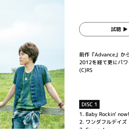
試聴 ▶︎
前作『Advance
2012を経て更にパ
(C)RS
DISC 1
1.
Baby Rockin' now!
2.
ワンダフルデイズ