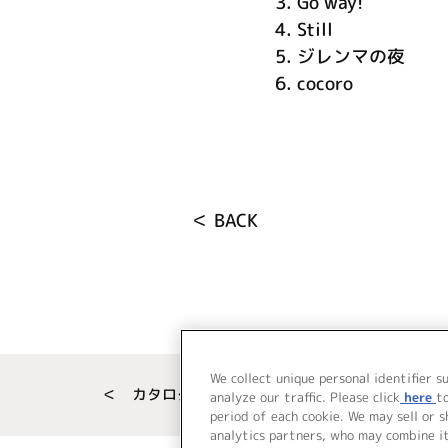
3.
Go way!
4.
Still
5.
ジレンマの夜
6.
cocoro
＜ BACK
We collect unique personal identifier s
＜ カタログサイト トップページへ
analyze our traffic. Please click
here
t
period of each cookie. We may sell or 
analytics partners, who may combine i