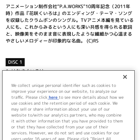
アニメーション制作会社“P.A.WORKS”10周年記念（2011年
時）作品『花咲くいろは』のエンディング・テーマ・ソング
を収録したクラムボンのシングル。TVアニメ本編を見ている
人にも、これからみるという人にも深い共感を得られる歌詞
と、映像美をそのまま音に表現したような繊細かつ心温まる
やさしいメロディーが印象的な名曲。 (C)RS
DISC 1
1.
はなさくいろは
2.
いとすずしよへ
3.
はなさくいろは (TV SIZE)
We collect unique personal identifier such as cookies to
4.
はなさくいろは (instrumental)
improve your experience on our website, to analyze our
traffic. Please click
here
to see more details about how we
use cookies and the retention period of each cookie. We
＜ BACK
may sell or share information about your use of our
website to/with our analytics partners, who may combine
it with other information that you have provided to them
or that they have collected from your use of their
services. However, we do not set and use cookies for our
users under 16 years of age. Please click “Reject All