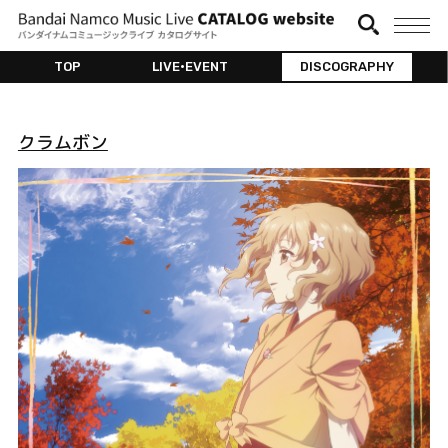
TOP
LIVE•EVENT
DISCOGRAPHY
クラムボン