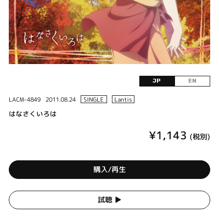
JP
EN
LACM-4849
2011.08.24
SINGLE
Lantis
はなさくいろは
¥1,143
(税別)
購入/再生
試聴 ▶︎