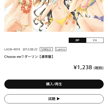
JP
EN
LACM-4974
2012.08.22
SINGLE
Lantis
Choose me♡ダーリン【通常盤】
¥1,238
(税別)
購入/再生
試聴 ▶︎