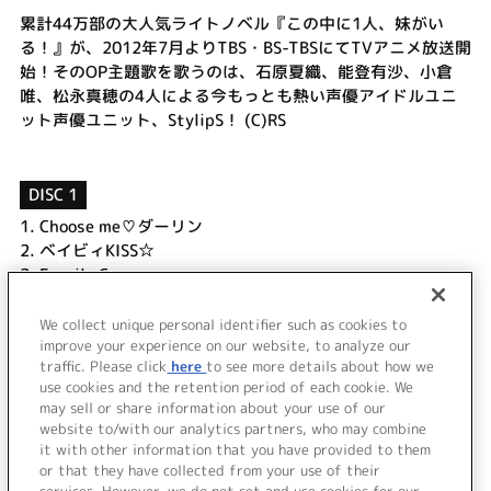
累計44万部の大人気ライトノベル『この中に1人、妹がい
る！』が、2012年7月よりTBS・BS-TBSにてTVアニメ放送開
始！そのOP主題歌を歌うのは、石原夏織、能登有沙、小倉
唯、松永真穂の4人による今もっとも熱い声優アイドルユニ
ット声優ユニット、StylipS！ (C)RS
DISC 1
1.
Choose me♡ダーリン
2.
ベイビィKISS☆
3.
Fragile Crazy
4.
Choose me♡ダーリン (inst)
5.
ベイビィKISS☆ (inst)
We collect unique personal identifier such as cookies to
improve your experience on our website, to analyze our
6.
Fragile Crazy (inst)
traffic. Please click
here
to see more details about how we
use cookies and the retention period of each cookie. We
＜ BACK
may sell or share information about your use of our
website to/with our analytics partners, who may combine
it with other information that you have provided to them
or that they have collected from your use of their