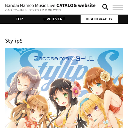
TOP
LIVE•EVENT
DISCOGRAPHY
StylipS